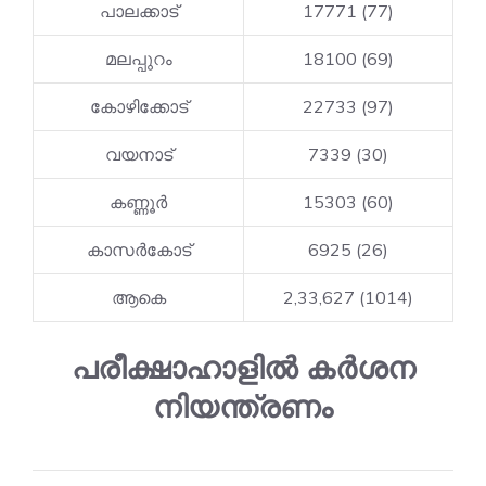
പാലക്കാട്
17771 (77)
മലപ്പുറം
18100 (69)
കോഴിക്കോട്
22733 (97)
വയനാട്
7339 (30)
കണ്ണൂർ
15303 (60)
കാസർകോട്
6925 (26)
ആകെ
2,33,627 (1014)
പരീക്ഷാഹാളിൽ കർശന
നിയന്ത്രണം