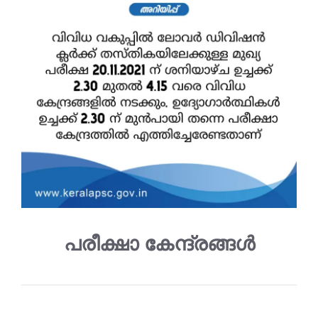
പരീക്ഷാ കേന്ദ്രങ്ങൾ